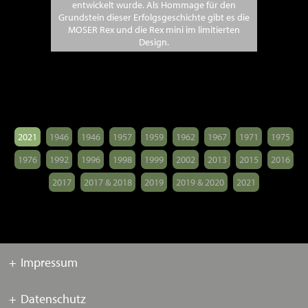
entwickelt wurde. Als Hommage für den
Grundstein dieser Erfolgsgeschichte gibt es die
MOSER Rex und die Rex mini im limitierten
Design.
2021
1946
1946
1957
1959
1962
1967
1971
1975
1976
1992
1996
1998
1999
2002
2013
2015
2016
2017
2017 & 2018
2019
2019 & 2020
2021
Impressum
Datenschutz